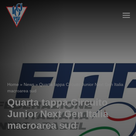
Home
»
News
»
Quarta tappa Circuito Junior Next Gen Italia
macroarea sud
Quarta tappa Circuito
Junior Next Gen Italia
macroarea sud