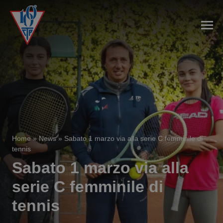
Home
»
News
»
Sabato 1 marzo via alla serie C femminile di
tennis
Sabato 1 marzo via alla
serie C femminile di
tennis