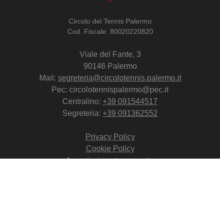
Circolo del Tennis Palermo
Cod. Fiscale: 80020220820
Viale del Fante, 3
90146 Palermo
Mail:
segreteria@circolotennis.palermo.it
Pec: circolotennispalermo@pec.it
Centralino:
+39 091544517
Segreteria:
+39 091362552
Privacy Policy
Cookie Policy
Associazione trasparente