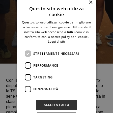
×
Questo sito web utilizza
cookie
Questo sito web utilizza i cookie per migliorare
la tua esperienza di navigazione. Utilizzando il
nostro sito web acconsenti a tutti i cookie in
conformità con la nostra policy per i cookie.
Leggi di più
STRETTAMENTE NECESSARI
PERFORMANCE
TARGETING
Con la gara interna che le ragazze del Ct Palermo “b”
disputeranno in casa sabato 5 aprile alle ore 15 contro
FUNZIONALITÀ
la TS Monte Kà Tira si chiuderà la fase a gironi della
serie C. Al momento la compagine del Circolo è terza in
classifica, mentre le etnee sono prime a punteggio
ACCETTA TUTTO
pieno. Ricordiamo che il team “a” non partecipa più al
campionato, come inizialmente preventivato, in quanto