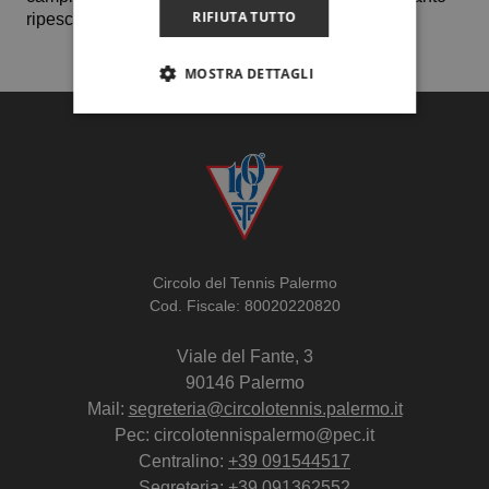
RIFIUTA TUTTO
ripescato in serie B2.
MOSTRA DETTAGLI
Circolo del Tennis Palermo
Cod. Fiscale: 80020220820
Viale del Fante, 3
90146 Palermo
Mail:
segreteria@circolotennis.palermo.it
Pec: circolotennispalermo@pec.it
Centralino:
+39 091544517
Segreteria:
+39 091362552