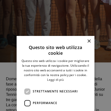
×
Questo sito web utilizza
cookie
Questo sito web utilizza i cookie per migliorare
la tua esperienza di navigazione. Utilizzando il
nostro sito web acconsenti a tutti i cookie in
conformità con la nostra policy per i cookie.
Domenica 24 maggio alle ore 9 la quinta giornata della
Leggi di più
fase a gironi di B2. Il team femminile, dopo il turno di
riposo effettuato il 17 maggio, affronterà in casa lo Junior
STRETTAMENTE NECESSARI
Tennis Training SSD Varese. Ct Palermo con 4 punti su
tre gare disputate.
PERFORMANCE
La compagine maschile, ad un passo dalla
retrocessione avendo collezionato quattro sconfitte in