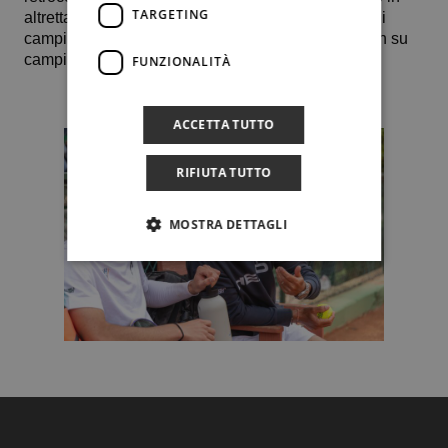
TARGETING
altrettante gare, si recherà a Sciacca per sfidare sui
campi la formazione locale che gioca i propri match su
campi in veloce.
FUNZIONALITÀ
ACCETTA TUTTO
RIFIUTA TUTTO
MOSTRA DETTAGLI