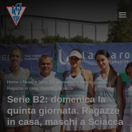
Home
»
News
»
Serie B2: domenica la quinta giornata.
Ragazze in casa, maschi a Sciacca
Serie B2: domenica la
quinta giornata. Ragazze
in casa, maschi a Sciacca