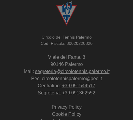
Circolo del Tennis Palermo
Cod. Fiscale: 80020220820
Viale del Fante, 3
90146 Palermo
Mail:
segreteria@circolotennis.palermo.it
Pec: circolotennispalermo@pec.it
Centralino:
+39 091544517
Segreteria:
+39 091362552
Privacy Policy
Cookie Policy
Associazione trasparente