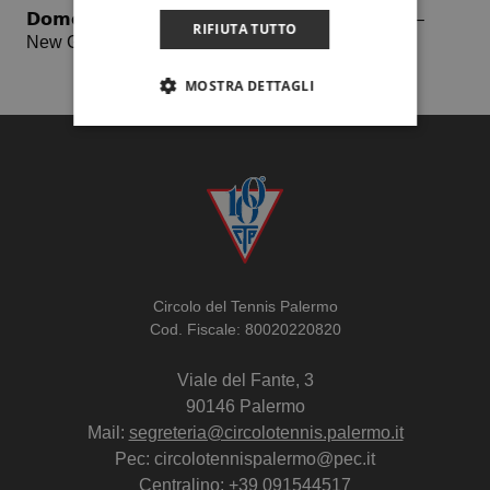
𝗗𝗼𝗺𝗲𝗻𝗶𝗰𝗮 𝟭𝟮 𝗮𝗽𝗿𝗶𝗹𝗲 – 𝟒^ 𝐠𝐢𝐨𝐫𝐧𝐚𝐭𝐚: Ct Palermo –
RIFIUTA TUTTO
New Golden Tennis Caltanissetta
MOSTRA DETTAGLI
Circolo del Tennis Palermo
Cod. Fiscale: 80020220820
Viale del Fante, 3
90146 Palermo
Mail:
segreteria@circolotennis.palermo.it
Pec: circolotennispalermo@pec.it
Centralino:
+39 091544517