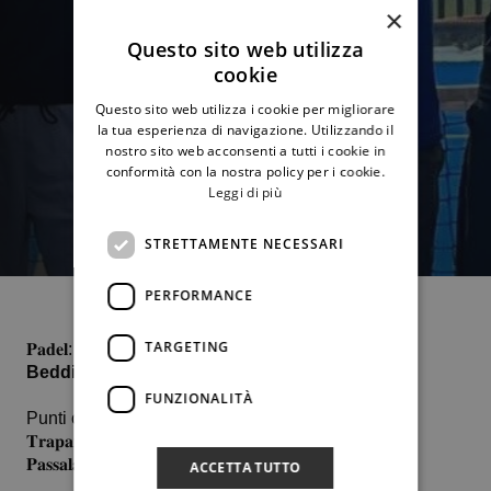
×
Questo sito web utilizza
cookie
Questo sito web utilizza i cookie per migliorare
la tua esperienza di navigazione. Utilizzando il
nostro sito web acconsenti a tutti i cookie in
conformità con la nostra policy per i cookie.
Leggi di più
STRETTAMENTE NECESSARI
PERFORMANCE
TARGETING
𝐏𝐚𝐝𝐞𝐥: 𝐬𝐞𝐫𝐢𝐞 𝐂 𝐦𝐚𝐬𝐜𝐡𝐢𝐥𝐞: 𝐫𝐞𝐜𝐮𝐩𝐞𝐫𝐨 𝐩𝐫𝐢𝐦𝐚 𝐠𝐢𝐨𝐫𝐧𝐚𝐭𝐚:
Le
Beddie Raffadali – Ct Palermo
𝟬-𝟯
FUNZIONALITÀ
Punti conquistati da 𝐆𝐢𝐨𝐯𝐚𝐧𝐧𝐢 𝐕𝐚𝐥𝐞𝐧𝐳𝐚 – 𝐀𝐧𝐝𝐫𝐞𝐚
𝐓𝐫𝐚𝐩𝐚𝐧𝐢,𝐄𝐭𝐭𝐨𝐫𝐞 𝐑𝐢𝐜𝐜𝐚𝐫𝐝𝐢 – 𝐀𝐥𝐛𝐞𝐫𝐭𝐨 𝐏𝐚𝐭𝐚𝐧𝐢𝐚 e 𝐆𝐢𝐨𝐫𝐠𝐢𝐨
𝐏𝐚𝐬𝐬𝐚𝐥𝐚𝐜𝐪𝐮𝐚 – 𝐅𝐫𝐚𝐧𝐜𝐞𝐬𝐜𝐨 𝐃𝐨𝐧𝐳𝐞𝐥𝐥𝐢.
ACCETTA TUTTO