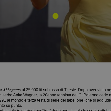
𝒂 𝑨𝒃𝒃𝒂𝒈𝒏𝒂𝒕𝒐 al 25.000 Itf sul rosso di Trieste. Dopo aver vin
alla serba Anita Wagner, la 20enne tennista del Ct Palermo cede n
91 al mondo e terza testa di serie del tabellone) che si aggiudic
nto su punto.
da finale in carriera per “Ani” dopo quella vinta lo scorso ottobre