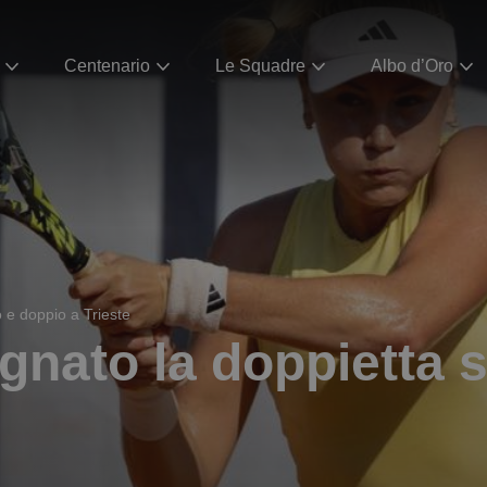
Centenario
Le Squadre
Albo d’Oro
 e doppio a Trieste
nato la doppietta s