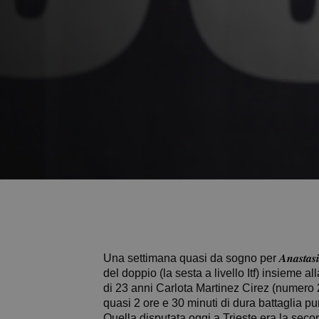
Una settimana quasi da sogno per 𝑨𝒏𝒂𝒔𝒕𝒂𝒔
del doppio (la sesta a livello Itf) insieme 
di 23 anni Carlota Martinez Cirez (numero 2
quasi 2 ore e 30 minuti di dura battaglia pu
Quella disputata oggi a Trieste era la secon