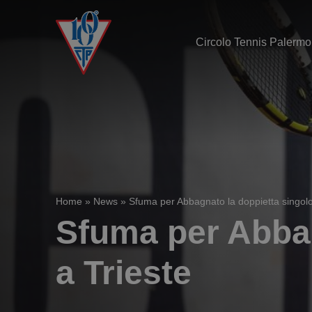
Circolo Tennis Palermo
Home
»
News
»
Sfuma per Abbagnato la doppietta singolo
Sfuma per Abbag
a Trieste