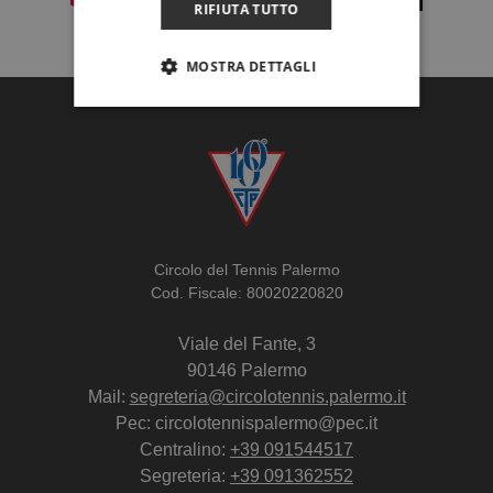
RIFIUTA TUTTO
MOSTRA DETTAGLI
Circolo del Tennis Palermo
Cod. Fiscale: 80020220820
Viale del Fante, 3
90146 Palermo
Mail:
segreteria@circolotennis.palermo.it
Pec: circolotennispalermo@pec.it
Centralino:
+39 091544517
Segreteria:
+39 091362552