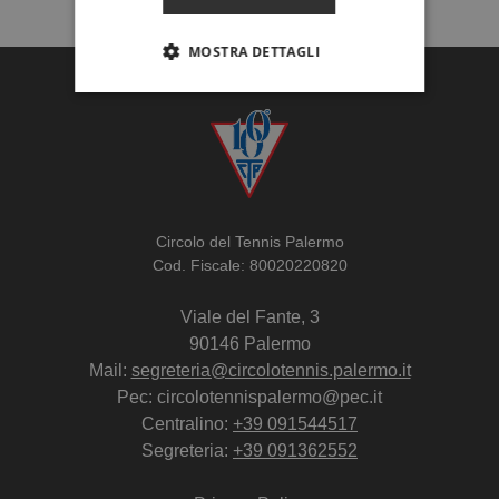
MOSTRA DETTAGLI
Circolo del Tennis Palermo
Cod. Fiscale: 80020220820
Viale del Fante, 3
90146 Palermo
Mail:
segreteria@circolotennis.palermo.it
Pec: circolotennispalermo@pec.it
Centralino:
+39 091544517
Segreteria:
+39 091362552