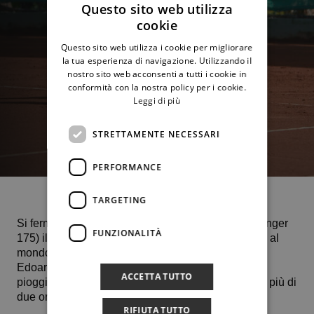
Questo sito web utilizza
cookie
Questo sito web utilizza i cookie per migliorare
la tua esperienza di navigazione. Utilizzando il
nostro sito web acconsenti a tutti i cookie in
conformità con la nostra policy per i cookie.
Leggi di più
STRETTAMENTE NECESSARI
PERFORMANCE
TARGETING
Si ferma agli ottavi di finale a Torino (Super Challenger
FUNZIONALITÀ
175) il percorso di
Salvatore Caruso
(numero 286 al
mondo) sconfitto 6-4 6-1 dal mancino piemontese
Edoardo Lavagno. La sfida era stata interrotta per
ACCETTA TUTTO
pioggia sul punteggio di 6-4 4-1 ed è ripartita dopo più di
due ore.
RIFIUTA TUTTO