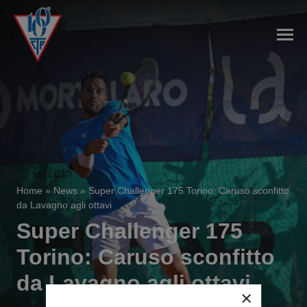
Home
»
News
»
Super Challenger 175 Torino: Caruso sconfitto
da Lavagno agli ottavi
Super Challenger 175
Torino: Caruso sconfitto
da Lavagno agli ottavi
×