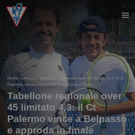
Home
»
News
»
Tabellone regionale over 45 limitato 4.3: il Ct
Palermo vince a Belpasso e approda in finale
Tabellone regionale over
45 limitato 4.3: il Ct
Palermo vince a Belpasso
e approda in finale