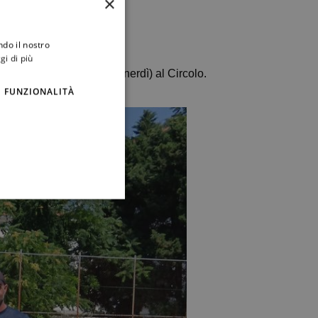
×
ndo il nostro
gi di più
 in programma giorno 20 (venerdì) al Circolo.
FUNZIONALITÀ