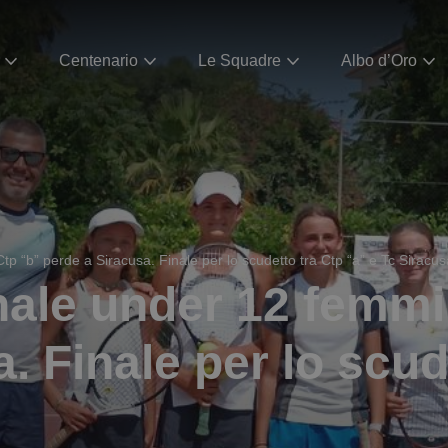
Centenario
Le Squadre
Albo d’Oro
tp “b” perde a Siracusa. Finale per lo scudetto tra Ctp “a” e Tc Siracus
nale under 12 femmin
. Finale per lo scud