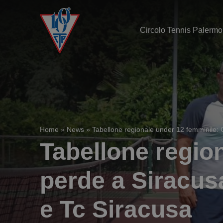
Circolo Tennis Palermo
Home
»
News
»
Tabellone regionale under 12 femminile: C
Tabellone regio
perde a Siracusa
e Tc Siracusa