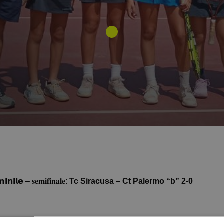
𝗶𝗹𝗲 – 𝐬𝐞𝐦𝐢𝐟𝐢𝐧𝐚𝐥𝐞:
Tc Siracusa – Ct Palermo “b” 2-0