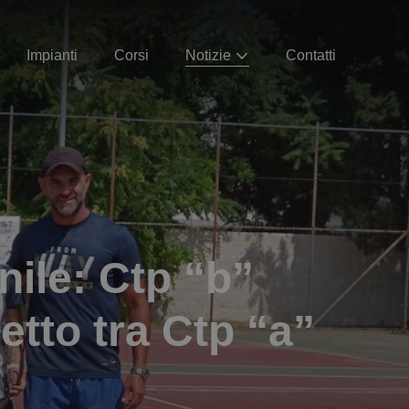
Impianti
Corsi
Notizie
Contatti
a
ile: Ctp “b”
etto tra Ctp “a”