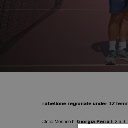
𝗧𝗮𝗯𝗲𝗹𝗹𝗼𝗻𝗲 𝗿𝗲𝗴𝗶𝗼𝗻𝗮𝗹𝗲 𝘂𝗻𝗱𝗲𝗿 𝟭𝟮 𝗳𝗲𝗺𝗺𝗶𝗻
Clelia Monaco b. 𝗚𝗶𝗼𝗿𝗴𝗶𝗮 𝗣𝗲𝗿𝗶𝗮 6-2 6-3