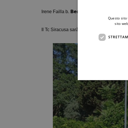
Irene Failla b. 𝗕𝗲𝗻𝗲𝗱𝗲𝘁𝘁𝗮 𝗠𝗶𝗻𝗲𝗼 6-2 6-
Questo sito 
sito web
Il Tc Siracusa sarà l’avversaria del 𝗖𝘁 𝗣
STRETTAM