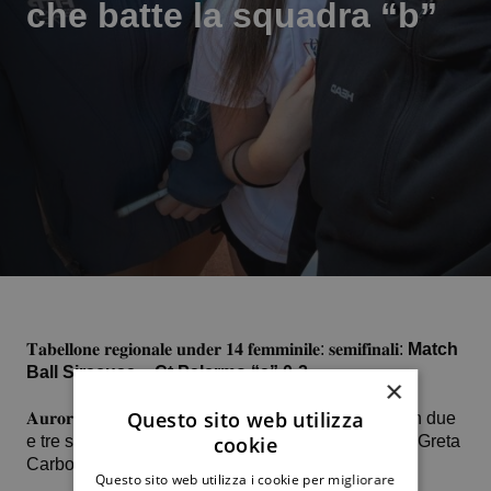
che batte la squadra “b”
𝐓𝐚𝐛𝐞𝐥𝐥𝐨𝐧𝐞 𝐫𝐞𝐠𝐢𝐨𝐧𝐚𝐥𝐞 𝐮𝐧𝐝𝐞𝐫 𝟏𝟒 𝐟𝐞𝐦𝐦𝐢𝐧𝐢𝐥𝐞: 𝐬𝐞𝐦𝐢𝐟𝐢𝐧𝐚𝐥𝐢:
Match
Ball Siracusa – Ct Palermo “a” 0-2
×
Questo sito web utilizza
𝐀𝐮𝐫𝐨𝐫𝐚 𝐅𝐫𝐞𝐧𝐢 e 𝐀𝐥𝐞𝐬𝐬𝐚𝐧𝐝𝐫𝐚 𝐌𝐨𝐫𝐦𝐢𝐧𝐨 sconfiggono in due
cookie
e tre set rispettivamente Francesca Baldacchino e Greta
Carbone.
Questo sito web utilizza i cookie per migliorare