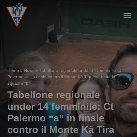
Home
»
News
»
Tabellone regionale under 14 femminile: Ct
Palermo “a” in finale contro il Monte Kà Tira che batte la
squadra “b”
Tabellone regionale
under 14 femminile: Ct
Palermo “a” in finale
contro il Monte Kà Tira