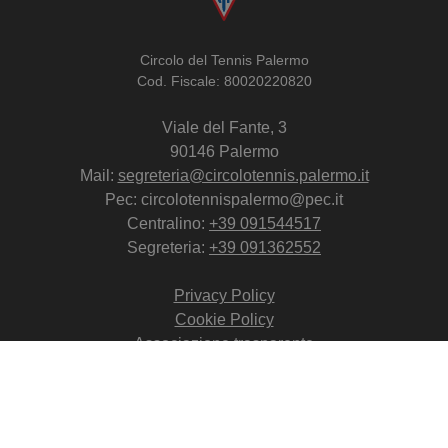
Circolo del Tennis Palermo
Cod. Fiscale: 80020220820
Viale del Fante, 3
90146 Palermo
Mail:
segreteria@circolotennis.palermo.it
Pec: circolotennispalermo@pec.it
Centralino:
+39 091544517
Segreteria:
+39 091362552
Privacy Policy
Cookie Policy
Associazione trasparente