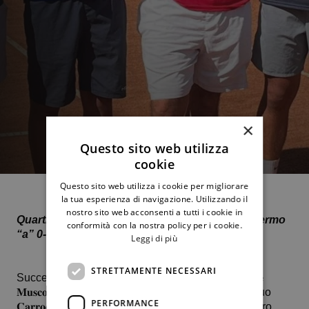
×
Questo sito web utilizza
cookie
Questo sito web utilizza i cookie per migliorare
la tua esperienza di navigazione. Utilizzando il
nostro sito web acconsenti a tutti i cookie in
Quarti di finale
:
Tc Match Ball Siracusa – Ct Palermo
conformità con la nostra policy per i cookie.
“a” 0-3
Leggi di più
STRETTAMENTE NECESSARI
Successi in singolare di 𝐏𝐚𝐨𝐥𝐨 𝐂𝐚𝐫𝐫𝐨𝐜𝐜𝐢𝐨 e 𝐆𝐚𝐛𝐫𝐢𝐞𝐥𝐞
𝐌𝐮𝐬𝐜𝐨𝐥𝐢𝐧𝐨. Nel doppio, il punto porta la firma del duo
PERFORMANCE
𝐂𝐚𝐫𝐫𝐨𝐜𝐜𝐢𝐨 – 𝐀𝐥𝐞𝐬𝐬𝐚𝐧𝐝𝐫𝐨 𝐃𝐞 𝐁𝐞𝐥𝐥𝐢𝐬. Capitano il maestro