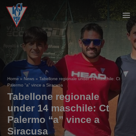
Home
»
News
»
Tabellone regionale under 14 maschile: Ct
Palermo “a” vince a Siracusa
Tabellone regionale
under 14 maschile: Ct
Palermo “a” vince a
Siracusa