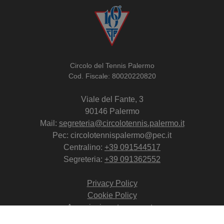
Circolo del Tennis Palermo
Cod. Fiscale: 80020220820
Viale del Fante, 3
90146 Palermo
Mail:
segreteria@circolotennis.palermo.it
Pec: circolotennispalermo@pec.it
Centralino:
+39 091544517
Segreteria:
+39 091362552
Privacy Policy
Cookie Policy
Associazione trasparente