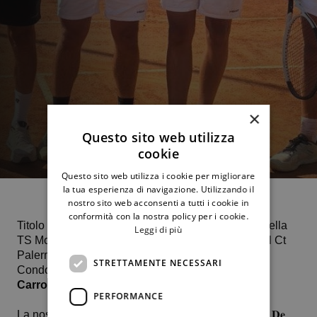
×
Questo sito web utilizza
cookie
Questo sito web utilizza i cookie per migliorare
la tua esperienza di navigazione. Utilizzando il
nostro sito web acconsenti a tutti i cookie in
conformità con la nostra policy per i cookie.
Titolo regionale under 16 maschile appannaggio della
Leggi di più
TS Monte Kà Tira che in casa ha sconfitto per 2-0 il Ct
Palermo grazie ai successi in due set di Bruno
STRETTAMENTE NECESSARI
Condorelli e Marco Patania nei confronti d
i Paolo
Carroccio
e
Gabriele Muscolino.
PERFORMANCE
La nostra squadra (composta anche da 𝐀𝐥𝐞𝐬𝐬𝐚𝐧𝐝𝐫𝐨 𝐃𝐞