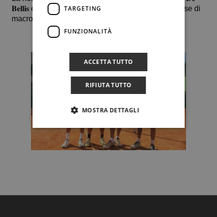
𝐁𝐞𝐥𝐥𝐢𝐬 e 𝐆𝐢𝐚𝐜𝐨𝐦𝐨 𝐃’𝐀𝐬𝐚𝐫𝐨) era già qualificata alla fase di
TARGETING
macroarea sud.
FUNZIONALITÀ
ACCETTA TUTTO
RIFIUTA TUTTO
MOSTRA DETTAGLI