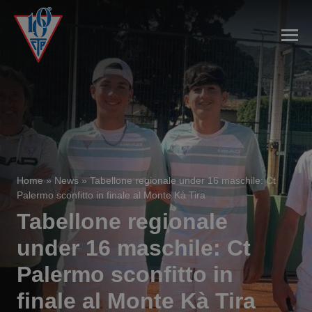
Home
»
News
»
Tabellone regionale under 16 maschile: Ct
Palermo sconfitto in finale al Monte Kà Tira
Tabellone regionale
under 16 maschile: Ct
Palermo sconfitto in
finale al Monte Kà Tira