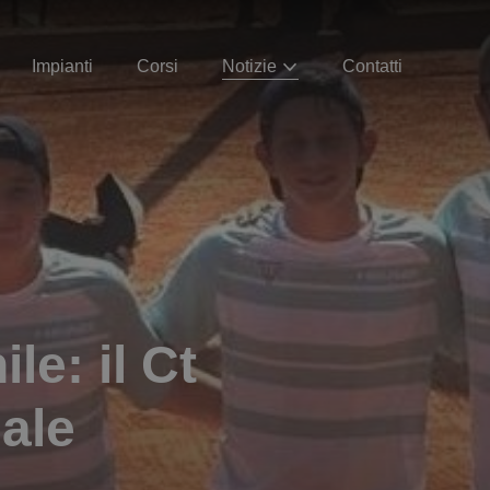
Impianti
Corsi
Notizie
Contatti
e: il Ct
nale