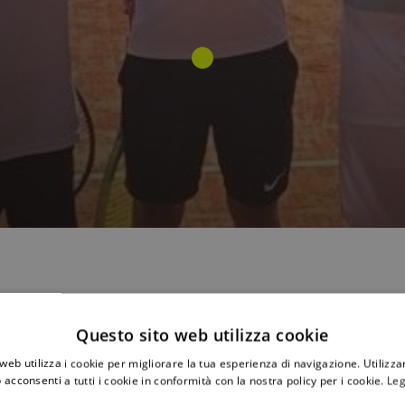
𝗶𝗹𝗲 – 𝗾𝘂𝗮𝗿𝘁𝗶 𝗱𝗶 𝗳𝗶𝗻𝗮𝗹𝗲:
TS Monte Kà Tira “b” – Ct Palermo
Questo sito web utilizza cookie
web utilizza i cookie per migliorare la tua esperienza di navigazione. Utilizza
 acconsenti a tutti i cookie in conformità con la nostra policy per i cookie.
Leg
7-5 6-1