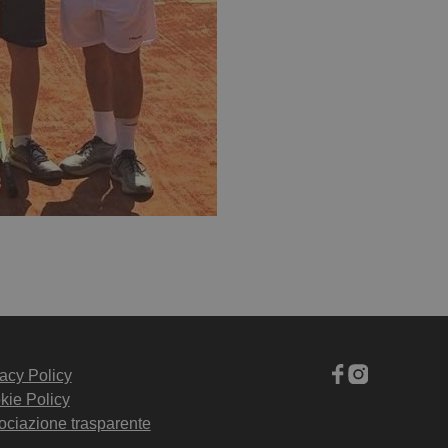
acy Policy
kie Policy
ociazione trasparente