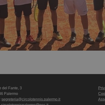
e del Fante, 3
Priv
46 Palermo
Coo
:
segreteria@circolotennis.palermo.it
Ass
 circolotennispalermo@pec.it