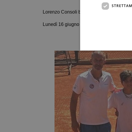
STRETTAM
Lorenzo Consoli b. 𝐕𝐢𝐭𝐭𝐨𝐫𝐢𝐨 𝐑𝐨𝐬𝐬𝐢 6-2 6-2
Lunedì 16 giugno giocheranno la squadra u