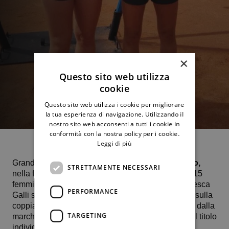
×
Questo sito web utilizza
cookie
Questo sito web utilizza i cookie per migliorare
la tua esperienza di navigazione. Utilizzando il
nostro sito web acconsenti a tutti i cookie in
conformità con la nostra policy per i cookie.
Leggi di più
Grande gioia per i colori del nostro Circolo. A
Schio,
STRETTAMENTE NECESSARI
nella finale che metteva in palio lo scudetto under 15
femminile,
Alessandra Fiorillo
e la ternana Francesca
PERFORMANCE
Galli si sono imposte con lo score di 6-1 3-6 12-10 sulla
coppia composta dalla capitolina Fabiola Marino e dalla
TARGETING
marchigiana Ilary Pistola, quest’ultima vincitrice del titolo
individuale. Da segnalare che Alessandra e la sua