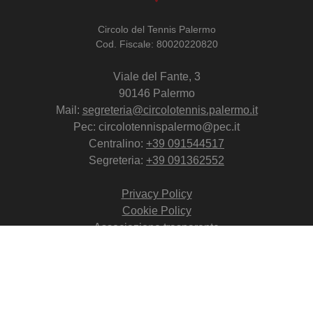
Circolo del Tennis Palermo
Cod. Fiscale: 80020220820
Viale del Fante, 3
90146 Palermo
Mail:
segreteria@circolotennis.palermo.it
Pec: circolotennispalermo@pec.it
Centralino:
+39 091544517
Segreteria:
+39 091362552
Privacy Policy
Cookie Policy
Associazione trasparente