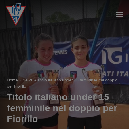
Home
»
News
»
Titolo italiano under 15 femminile nel doppio
per Fiorillo
Titolo italiano under 15
femminile nel doppio per
Fiorillo