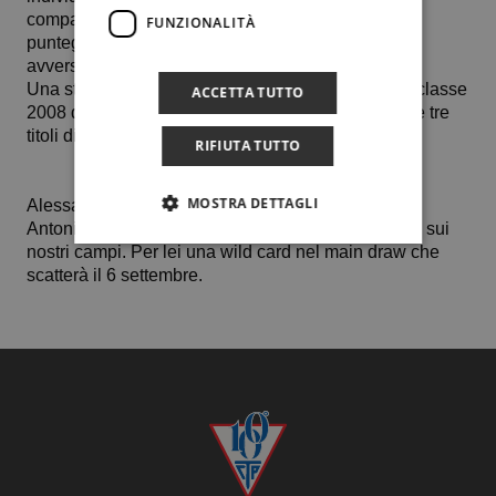
compagna hanno annullato una palla match sul
FUNZIONALITÀ
punteggio di 9-8 nel match tiebreak per le loro
avversarie.
Una stagione fino a questo momento super per la classe
ACCETTA TUTTO
2008 del Ct Palermo la quale ha incamerato anche tre
titoli di singolare in ambito Tennis Europe.
RIFIUTA TUTTO
MOSTRA DETTAGLI
Alessandra sarà ai nastri di partenza del Trofeo
Antonino #Mercadante di scena a partire da lunedì sui
nostri campi. Per lei una wild card nel main draw che
scatterà il 6 settembre.