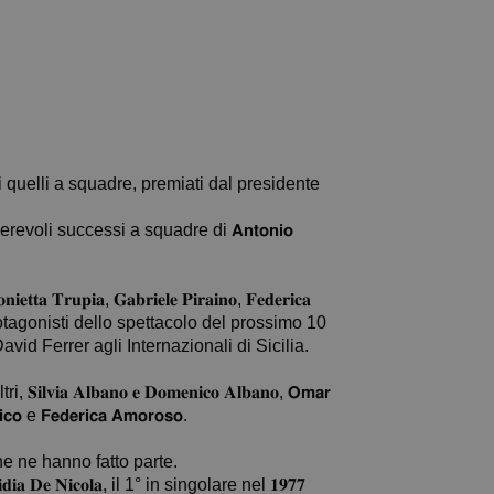
i quelli a squadre, premiati dal presidente
erevoli successi a squadre di 𝗔𝗻𝘁𝗼𝗻𝗶𝗼
𝐚, 𝐆𝐚𝐛𝐫𝐢𝐞𝐥𝐞 𝐏𝐢𝐫𝐚𝐢𝐧𝐨, 𝐅𝐞𝐝𝐞𝐫𝐢𝐜𝐚
𝒛𝒖𝒓𝒓𝒐, tra i protagonisti dello spettacolo del prossimo 10
olo David Ferrer agli Internazionali di Sicilia.
𝐥𝐛𝐚𝐧𝐨 𝐞 𝐃𝐨𝐦𝐞𝐧𝐢𝐜𝐨 𝐀𝐥𝐛𝐚𝐧𝐨, 𝗢𝗺𝗮𝗿
𝗺𝗶𝗰𝗼 e 𝗙𝗲𝗱𝗲𝗿𝗶𝗰𝗮 𝗔𝗺𝗼𝗿𝗼𝘀𝗼.
i che ne hanno fatto parte.
 𝐃𝐞 𝐍𝐢𝐜𝐨𝐥𝐚, il 1° in singolare nel 𝟏𝟗𝟕𝟕