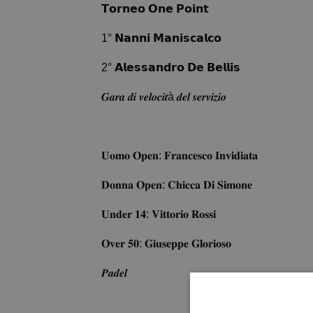
𝗧𝗼𝗿𝗻𝗲𝗼 𝗢𝗻𝗲 𝗣𝗼𝗶𝗻𝘁
1° 𝗡𝗮𝗻𝗻𝗶 𝗠𝗮𝗻𝗶𝘀𝗰𝗮𝗹𝗰𝗼
2° 𝗔𝗹𝗲𝘀𝘀𝗮𝗻𝗱𝗿𝗼 𝗗𝗲 𝗕𝗲𝗹𝗹𝗶𝘀
𝑮𝒂𝒓𝒂 𝒅𝒊 𝒗𝒆𝒍𝒐𝒄𝒊𝒕à 𝒅𝒆𝒍 𝒔𝒆𝒓𝒗𝒊𝒛𝒊𝒐
𝐔𝐨𝐦𝐨 𝐎𝐩𝐞𝐧: 𝐅𝐫𝐚𝐧𝐜𝐞𝐬𝐜𝐨 𝐈𝐧𝐯𝐢𝐝𝐢𝐚𝐭𝐚
𝐃𝐨𝐧𝐧𝐚 𝐎𝐩𝐞𝐧: 𝐂𝐡𝐢𝐜𝐜𝐚 𝐃𝐢 𝐒𝐢𝐦𝐨𝐧𝐞
𝐔𝐧𝐝𝐞𝐫 𝟏𝟒: 𝐕𝐢𝐭𝐭𝐨𝐫𝐢𝐨 𝐑𝐨𝐬𝐬𝐢
𝐎𝐯𝐞𝐫 𝟓𝟎: 𝐆𝐢𝐮𝐬𝐞𝐩𝐩𝐞 𝐆𝐥𝐨𝐫𝐢𝐨𝐬𝐨
𝑷𝒂𝒅𝒆𝒍