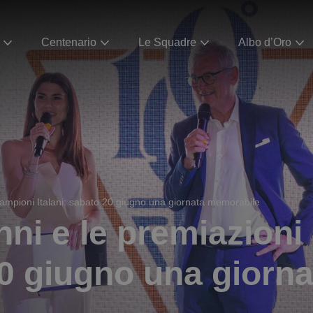
Centenario
Le Squadre
Albo d’Oro
Campioni Italani: sabato 20 giugno una giornata memorabile
nni e le premiazion
 20 giugno una gior