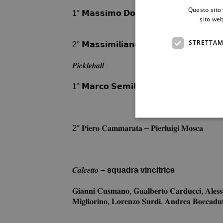
Questo sito 
1° 𝗠𝗮𝘀𝘀𝗶𝗺𝗼 𝗗𝗼𝗻𝘇𝗲𝗹𝗹𝗶 – 𝗜𝗹𝗲𝗻𝗶𝗮 𝗖𝘂𝗰𝗶𝗻𝗲
sito web
STRETTAM
2° 𝗠𝗮𝘀𝘀𝗶𝗺𝗶𝗹𝗶𝗮𝗻𝗼 𝗲 𝗔𝗻𝗱𝗿𝗲𝗮 𝗗𝗲𝗹𝗹’𝗢𝗴𝗹𝗶
𝑷𝒊𝒄𝒌𝒍𝒆𝒃𝒂𝒍𝒍
1° 𝗠𝗮𝗿𝗰𝗼 𝗦𝗲𝗺𝗶𝗹𝗶𝗮 – 𝗠𝗮𝘁𝘁𝗲𝗼 𝗠𝗮𝗻𝘁𝗼
2° 𝐏𝐢𝐞𝐫𝐨 𝐂𝐚𝐦𝐦𝐚𝐫𝐚𝐭𝐚 – 𝐏𝐢𝐞𝐫𝐥𝐮𝐢𝐠𝐢 𝐌𝐨𝐬𝐜𝐚
𝑪𝒂𝒍𝒄𝒆𝒕𝒕𝒐 –
squadra vincitrice
𝐆𝐢𝐚𝐧𝐧𝐢 𝐂𝐮𝐬𝐦𝐚𝐧𝐨, 𝐆𝐮𝐚𝐥𝐛𝐞𝐫𝐭𝐨 𝐂𝐚𝐫𝐝𝐮𝐜𝐜𝐢, 𝐀𝐥𝐞𝐬
𝐌𝐢𝐠𝐥𝐢𝐨𝐫𝐢𝐧𝐨, 𝐋𝐨𝐫𝐞𝐧𝐳𝐨 𝐒𝐮𝐫𝐝𝐢, 𝐀𝐧𝐝𝐫𝐞𝐚 𝐁𝐨𝐜𝐜𝐚𝐝𝐮𝐭