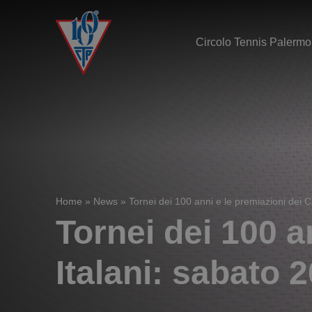
Circolo Tennis Palermo
Home
»
News
»
Tornei dei 100 anni e le premiazioni dei 
Tornei dei 100 a
Italani: sabato