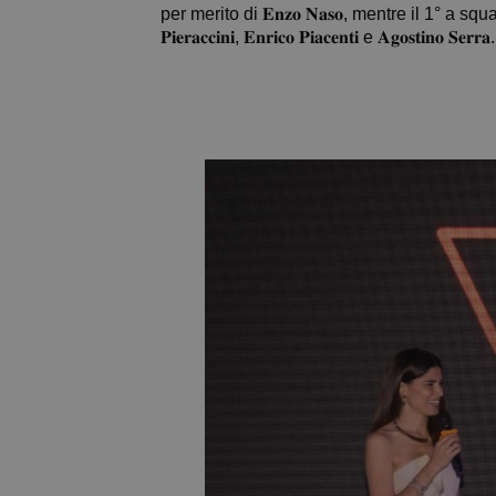
per merito di 𝐄𝐧𝐳𝐨 𝐍𝐚𝐬𝐨, mentre il 1° a squadre nel 
𝐏𝐢𝐞𝐫𝐚𝐜𝐜𝐢𝐧𝐢, 𝐄𝐧𝐫𝐢𝐜𝐨 𝐏𝐢𝐚𝐜𝐞𝐧𝐭𝐢 e 𝐀𝐠𝐨𝐬𝐭𝐢𝐧𝐨 𝐒𝐞𝐫𝐫𝐚.