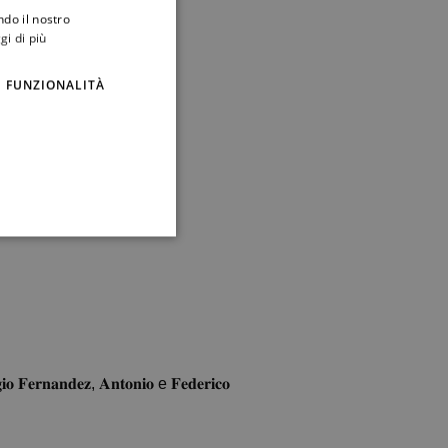
ndo il nostro
gi di più
FUNZIONALITÀ
𝐢𝐨 𝐅𝐞𝐫𝐧𝐚𝐧𝐝𝐞𝐳, 𝐀𝐧𝐭𝐨𝐧𝐢𝐨 e 𝐅𝐞𝐝𝐞𝐫𝐢𝐜𝐨