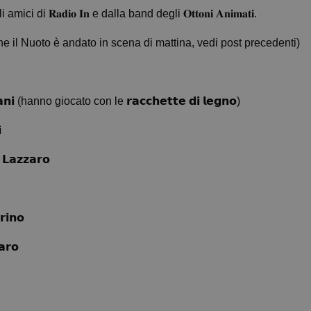
 𝐑𝐚𝐝𝐢𝐨 𝐈𝐧 e dalla band degli 𝐎𝐭𝐭𝐨𝐧𝐢 𝐀𝐧𝐢𝐦𝐚𝐭𝐢.
 che il Nuoto è andato in scena di mattina, vedi post precedenti)
𝗹𝗶𝗮𝗻𝗶 (hanno giocato con le 𝗿𝗮𝗰𝗰𝗵𝗲𝘁𝘁𝗲 𝗱𝗶 𝗹𝗲𝗴𝗻𝗼)

 𝗟𝗮𝘇𝘇𝗮𝗿𝗼
𝗿𝗶𝗻𝗼
𝗮𝗿𝗼