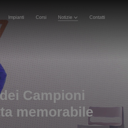
Impianti
Corsi
Notizie
Contatti
i dei Campioni
nata memorabile