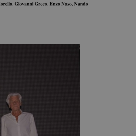
𝐆𝐢𝐨𝐯𝐚𝐧𝐧𝐢 𝐆𝐫𝐞𝐜𝐨, 𝐄𝐧𝐳𝐨 𝐍𝐚𝐬𝐨, 𝐍𝐚𝐧𝐝𝐨