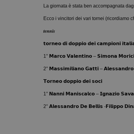
La giornata è stata ben accompagnata dagli amici di
Ecco i vincitori dei vari tornei (ricordiamo
𝒕𝒆𝒏𝒏𝒊𝒔
𝘁𝗼𝗿𝗻𝗲𝗼 𝗱𝗶 𝗱𝗼𝗽𝗽𝗶𝗼 𝗱𝗲𝗶 𝗰𝗮𝗺𝗽𝗶𝗼𝗻𝗶 𝗶𝘁
1° 𝗠𝗮𝗿𝗰𝗼 𝗩𝗮𝗹𝗲𝗻𝘁𝗶𝗻𝗼 – 𝗦𝗶𝗺𝗼𝗻𝗮 𝗠𝗼𝗿𝗶𝗰
2° 𝗠𝗮𝘀𝘀𝗶𝗺𝗶𝗹𝗶𝗮𝗻𝗼 𝗚𝗮𝘁𝘁𝗶 – 𝗔𝗹𝗲𝘀𝘀𝗮𝗻𝗱𝗿𝗼
𝗧𝗼𝗿𝗻𝗲𝗼 𝗱𝗼𝗽𝗽𝗶𝗼 𝗱𝗲𝗶 𝘀𝗼𝗰𝗶
1° 𝗡𝗮𝗻𝗻𝗶 𝗠𝗮𝗻𝗶𝘀𝗰𝗮𝗹𝗰𝗼 – 𝗜𝗴𝗻𝗮𝘇𝗶𝗼 𝗦𝗮𝘃𝗮
2° 𝗔𝗹𝗲𝘀𝘀𝗮𝗻𝗱𝗿𝗼 𝗗𝗲 𝗕𝗲𝗹𝗹𝗶𝘀 -𝗙𝗶𝗹𝗶𝗽𝗽𝗼 𝗗𝗶𝗻