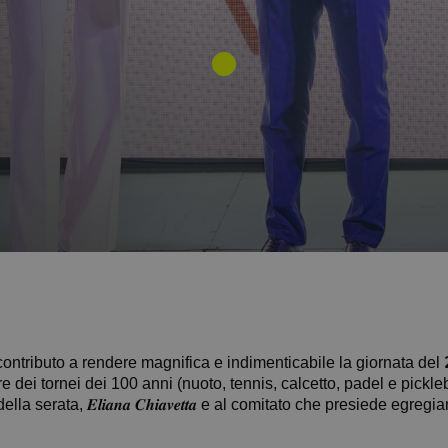
ontributo a rendere magnifica e indimenticabile la giornata del 𝟮𝟬
e dei tornei dei 100 anni (nuoto, tennis, calcetto, padel e pickleb
a serata, 𝑬𝒍𝒊𝒂𝒏𝒂 𝑪𝒉𝒊𝒂𝒗𝒆𝒕𝒕𝒂 e al comitato che presiede egr