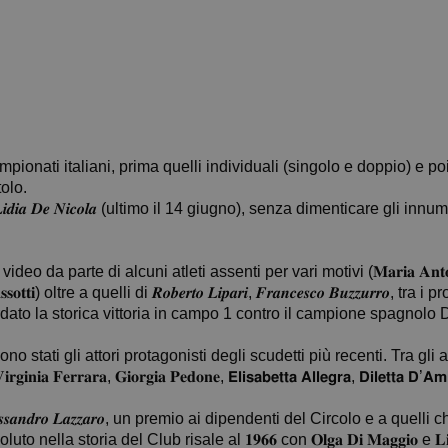
mpionati italiani, prima quelli individuali (singolo e doppio) e po
tolo.
𝒊𝒂 𝑫𝒆 𝑵𝒊𝒄𝒐𝒍𝒂 (ultimo il 14 giugno), senza dimenticare gli innum
te di alcuni atleti assenti per vari motivi (𝐌𝐚𝐫𝐢𝐚 𝐀𝐧𝐭𝐨𝐧𝐢𝐞𝐭𝐭𝐚 𝐓𝐫𝐮𝐩
𝐦𝐨 𝐆𝐫𝐚𝐬𝐬𝐨𝐭𝐭𝐢) oltre a quelli di 𝑹𝒐𝒃𝒆𝒓𝒕𝒐 𝑳𝒊𝒑𝒂𝒓𝒊, 𝑭𝒓𝒂𝒏𝒄𝒆𝒔𝒄𝒐 𝑩𝒖
𝒊 che ha ricordato la storica vittoria in campo 1 contro il campione spagn
li attori protagonisti degli scudetti più recenti. Tra gli altri, 𝐒𝐢𝐥𝐯𝐢𝐚 
𝐠𝐢𝐧𝐢𝐚 𝐅𝐞𝐫𝐫𝐚𝐫𝐚, 𝐆𝐢𝐨𝐫𝐠𝐢𝐚 𝐏𝐞𝐝𝐨𝐧𝐞, 𝗘𝗹𝗶𝘀𝗮𝗯𝗲𝘁𝘁𝗮 𝗔𝗹𝗹𝗲𝗴𝗿𝗮, 𝗗𝗶𝗹𝗲𝘁𝘁𝗮 𝗗’
𝒔𝒂𝒏𝒅𝒓𝒐 𝑳𝒂𝒛𝒛𝒂𝒓𝒐, un premio ai dipendenti del Circolo e a quell
la storia del Club risale al 𝟏𝟗𝟔𝟔 con 𝐎𝐥𝐠𝐚 𝐃𝐢 𝐌𝐚𝐠𝐠𝐢𝐨 e 𝐋𝐢𝐝𝐢𝐚