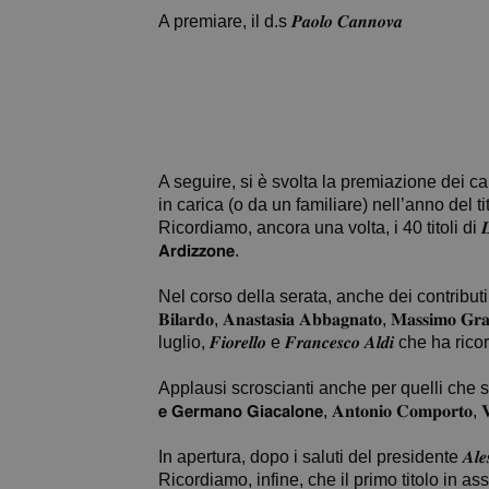
A premiare, il d.s 𝑷𝒂𝒐𝒍𝒐 𝑪𝒂𝒏𝒏𝒐𝒗𝒂
A seguire, si è svolta la premiazione dei ca
in carica (o da un familiare) nell’anno del ti
Ricordiamo, ancora una volta, i 40 titoli di 𝑳𝒊
𝗔𝗿𝗱𝗶𝘇𝘇𝗼𝗻𝗲.
Nel corso della serata, anche dei contributi video da par
𝐁𝐢𝐥𝐚𝐫𝐝𝐨, 𝐀𝐧𝐚𝐬𝐭𝐚𝐬𝐢𝐚 𝐀𝐛𝐛𝐚𝐠𝐧𝐚𝐭𝐨, 𝐌𝐚𝐬𝐬𝐢
luglio, 𝑭𝒊𝒐𝒓𝒆𝒍𝒍𝒐 e 𝑭𝒓𝒂𝒏𝒄𝒆𝒔𝒄𝒐 𝑨𝒍
Applausi scroscianti anche per quelli che sono stati g
𝗲 𝗚𝗲𝗿𝗺𝗮𝗻𝗼 𝗚𝗶𝗮𝗰𝗮𝗹𝗼𝗻𝗲, 𝐀𝐧𝐭𝐨𝐧𝐢𝐨 𝐂𝐨𝐦𝐩𝐨𝐫𝐭𝐨, 𝐕𝐢
In apertura, dopo i saluti del presidente 𝑨𝒍𝒆𝒔
Ricordiamo, infine, che il primo titolo in assoluto nel