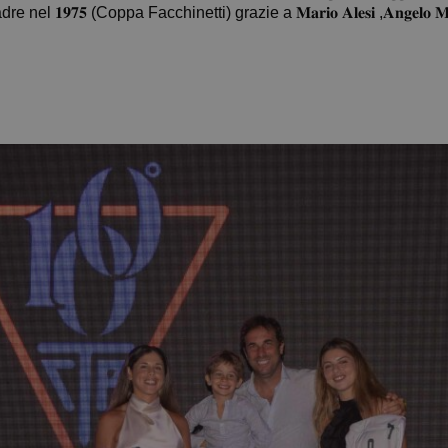
𝟏𝟗𝟕𝟓 (Coppa Facchinetti) grazie a 𝐌𝐚𝐫𝐢𝐨 𝐀𝐥𝐞𝐬𝐢 ,𝐀𝐧𝐠𝐞𝐥𝐨 𝐌𝐨𝐫𝐞𝐥𝐥𝐨, 