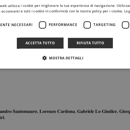
web utilizza i cookie per migliorare la tua esperienza di navigazione. Utilizza
𝗹𝗮
 acconsenti a tutti i cookie in conformità con la nostra policy per i cookie.
Leg
ENTE NECESSARI
PERFORMANCE
TARGETING

ACCETTA TUTTO
RIFIUTA TUTTO
MOSTRA DETTAGLI
𝐚𝐧𝐝𝐫𝐨 𝐒𝐚𝐧𝐭𝐨𝐦𝐚𝐮𝐫𝐨, 𝐋𝐨𝐫𝐞𝐧𝐳𝐨 𝐂𝐚𝐫𝐝𝐨𝐧𝐚, 𝐆𝐚𝐛𝐫𝐢𝐞𝐥𝐞 𝐋𝐨 𝐆𝐢𝐮𝐝𝐢𝐜𝐞, 𝐆𝐢𝐨𝐫𝐠
𝐫𝐢.