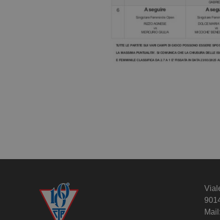
Vial
901
Mail