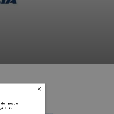
×
ndo il nostro
gi di più