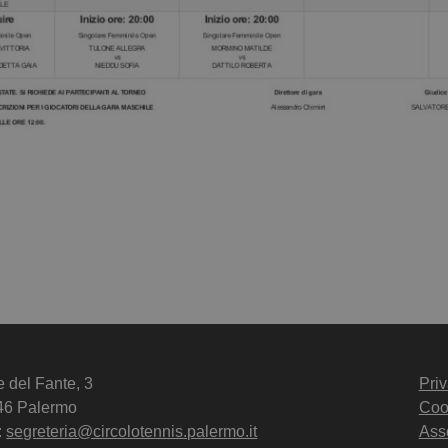
e del Fante, 3
Priv
46 Palermo
Coo
:
segreteria@circolotennis.palermo.it
Ass