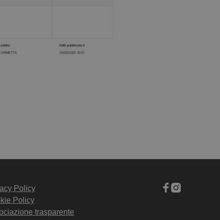
acy Policy
kie Policy
ociazione trasparente