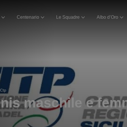
Centenario
Le Squadre
Albo d’Oro
 Ctp
nis maschile e femm