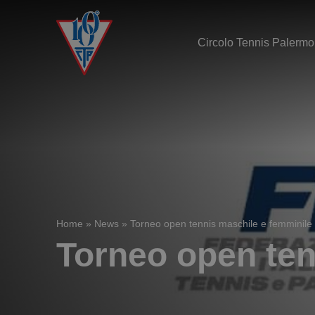
Circolo Tennis Palermo
Home
»
News
»
Torneo open tennis maschile e femminile
Torneo open ten