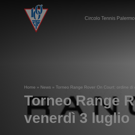
Circolo Tennis Palermo
Home
»
News
»
Torneo Range Rover On Court: ordine di g
Torneo Range Ro
venerdì 3 luglio