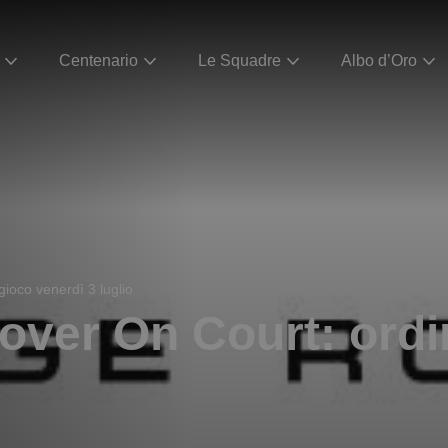
Centenario
Le Squadre
Albo d’Oro
ioco venerdì 3 luglio
ver On Court: ordi