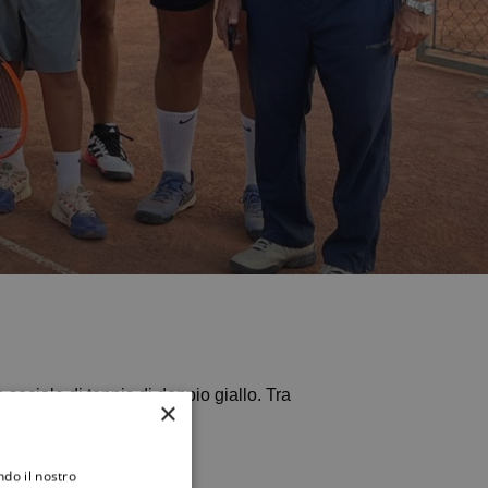
alisti del torneo sociale di tennis di doppio giallo. Tra
×
.
ndo il nostro