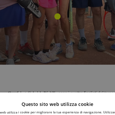
𝐯𝐚, 𝐆𝐢𝐮𝐬𝐞𝐩𝐩𝐞 𝐆𝐚𝐫𝐨𝐟𝐚𝐥𝐨 e 𝐆𝐚𝐛𝐫𝐢𝐞𝐥𝐞 𝐃’𝐚𝐥𝐭𝐢𝐥𝐢𝐚 sono i quattro fin
i e successivamente, ottavi e quarti.
Questo sito web utilizza cookie
orteggiate, si disputerà 𝐯𝐞𝐧𝐞𝐫𝐝ì
25 luglio
a partire dalle ore 𝟏
web utilizza i cookie per migliorare la tua esperienza di navigazione. Utilizza