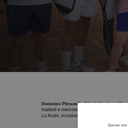
𝐃𝐨𝐦𝐞𝐧𝐢𝐜𝐨 𝐏𝐢𝐭𝐫𝐮𝐳𝐳𝐞𝐥𝐥𝐚, 𝐍𝐢𝐜𝐨𝐥𝐚 𝐂𝐨𝐫𝐝𝐨
martedì e mercoledì si sono conclusi i giron
La finale, ricordiamo che le coppie verranno s
Questo sito 