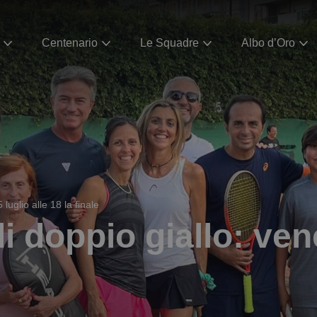
Centenario
Le Squadre
Albo d’Oro
luglio alle 18 la finale
i doppio giallo: ven