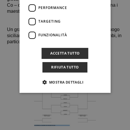
Co – capitani della baby rappresentativa palermitana i
PERFORMANCE
maestri Michele D’Amico e 𝗙𝗮𝗯𝗶𝗼 𝗙𝗮𝘇𝘇𝗮𝗿𝗶.
TARGETING
Un grande in bocca al lupo alla squadra del capoluogo
FUNZIONALITÀ
siciliano e soprattutto buon divertimento a tutti i bimbi, in
particolare a “Lorenzino”, Bianca e Enrico.
ACCETTA TUTTO
RIFIUTA TUTTO
MOSTRA DETTAGLI