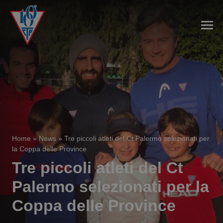
Home
»
News
»
Tre piccoli atleti del Ct Palermo selezionati per
la Coppa delle Province
Tre piccoli atleti del Ct
Palermo selezionati per la
Coppa delle Province