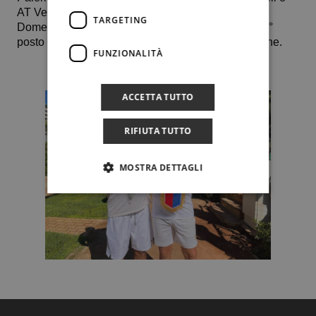
AT Verona.
TARGETING
Domenica, a partire dalle ore 9, le finali per il 1°e 2°
posto e per il 3° e 4° posto. A seguire, la premiazione.
FUNZIONALITÀ
ACCETTA TUTTO
RIFIUTA TUTTO
MOSTRA DETTAGLI