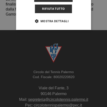
finalista al 60.000 dollari Itf di Saint – Gaundes vinto
RIFIUTA TUTTO
dalla francese Lois Boisson, semifinalista al Roland
Garros.
MOSTRA DETTAGLI
Circolo del Tennis Palermo
Cod. Fiscale: 80020220820
Viale del Fante, 3
90146 Palermo
Mail:
segreteria@circolotennis.palermo.it
Pec: circolotennispalermo@pec.it