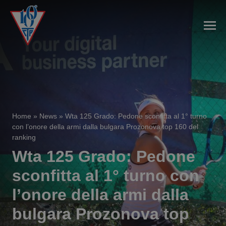
Home
»
News
»
Wta 125 Grado: Pedone sconfitta al 1° turno
con l’onore della armi dalla bulgara Prozonova top 160 del
ranking
Wta 125 Grado: Pedone
sconfitta al 1° turno con
l’onore della armi dalla
bulgara Prozonova top