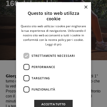
160 del ranking
×
Questo sito web utilizza
cookie
Questo sito web utilizza i cookie per migliorare
la tua esperienza di navigazione. Utilizzando il
nostro sito web acconsenti a tutti i cookie in
conformità con la nostra policy per i cookie.
Leggi di più
STRETTAMENTE NECESSARI
PERFORMANCE
𝗚𝗶𝗼𝗿𝗴𝗶𝗮 𝗣𝗲𝗱𝗼𝗻𝗲 esce a testa alta dal confronto di 1°
TARGETING
turno del Wta 125 sulla terra rossa friulana di Grado che
la vedeva opposta alla bulgara 21enne Tatiana
FUNZIONALITÀ
Prozorova, n. 156 al mondo, che ha fatto suo il confronto
con il punteggio di 2-6 6-4 6-4 dopo oltre 2 ore e 30
minuti di gioco.
ACCETTA TUTTO
La tennista bulgara, poche settimane fa, era stata