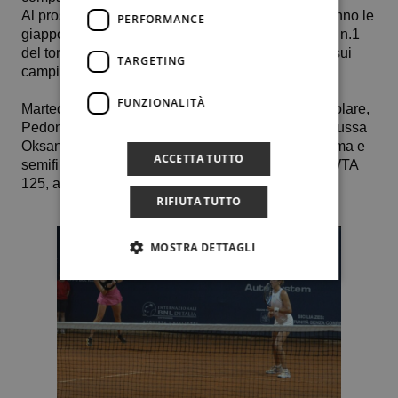
Al prossimo turno, Pedone e Abbagnato affronteranno le
PERFORMANCE
giapponesi Kobori – Shimizu, coppia testa di serie n.1
del torneo valido come prova 𝗪𝘁𝗮 𝟭𝟮𝟱 di scena sui
TARGETING
campi del Country Time Club .
FUNZIONALITÀ
Martedì 22 luglio alle 19.30, nel tabellone del singolare,
Pedone, in gara grazie a una wild card, sfiderà la russa
Oksana Selekhmeteva, finalista al WTA 125 di Roma e
ACCETTA TUTTO
semifinalista la settimana precedente, in un altro WTA
125, a Contrexeville.
RIFIUTA TUTTO
MOSTRA DETTAGLI